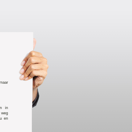
 maar
n in
e weg
eu en