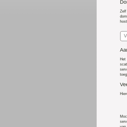
Do
Zel
dom
host
Aan
Het
scat
serv
toeg
Ve
Hier
Moc
serv
van 