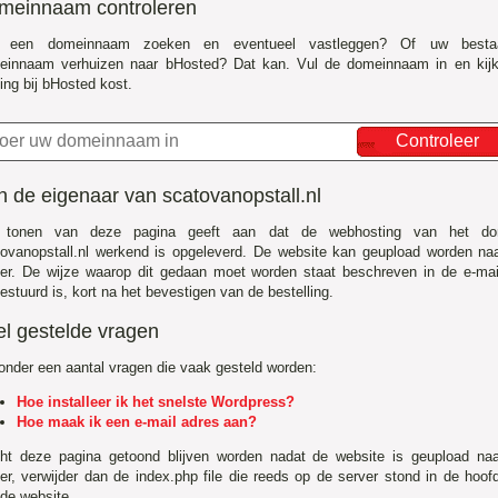
meinnaam controleren
f een domeinnaam zoeken en eventueel vastleggen? Of uw besta
einnaam verhuizen naar bHosted? Dat kan. Vul de domeinnaam in en kij
ing bij bHosted kost.
Controleer
 de eigenaar van scatovanopstall.nl
 tonen van deze pagina geeft aan dat de webhosting van het do
ovanopstall.nl werkend is opgeleverd. De website kan geupload worden na
er. De wijze waarop dit gedaan moet worden staat beschreven in de e-mai
estuurd is, kort na het bevestigen van de bestelling.
el gestelde vragen
onder een aantal vragen die vaak gesteld worden:
Hoe installeer ik het snelste Wordpress?
Hoe maak ik een e-mail adres aan?
ht deze pagina getoond blijven worden nadat de website is geupload na
er, verwijder dan de index.php file die reeds op de server stond in de hoo
de website.