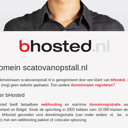
omein scatovanopstall.nl
omeinnaam scatovanopstall.nl is geregistreerd door een klant van
bHosted
,
s (nog) geen website geplaatst. Een andere
domeinnaam registeren
?
er bHosted
sted biedt betaalbare
webhosting
en real-time
domeinregistratie
aa
rland en België. Sinds de oprichting in 2003 hebben ruim 10.000 klanten d
r bHosted gevonden voor domeinregistratie (van onder andere .nl, .be, .
) met een webhosting pakket of colocatie oplossing.