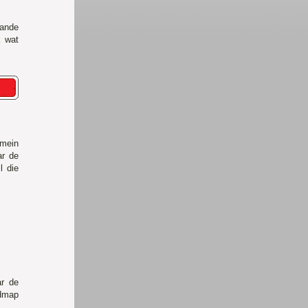
ande
k wat
mein
ar de
l die
ar de
fdmap