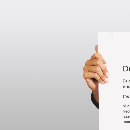
D
De d
er i
Ov
bHo
Nede
naa
.com